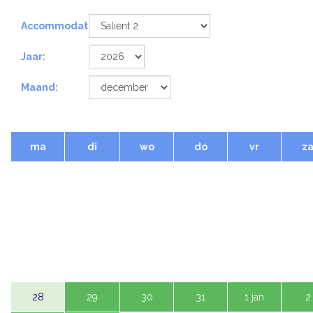
Accommodatie:
Jaar:
Maand:
ma
di
wo
do
vr
z
1 dec
2
3
4
5
7
8
9
10
11
12
14
15
16
17
18
19
21
22
23
24
25
2
28
29
30
31
1 jan
2