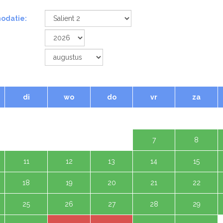
odatie:
di
wo
do
vr
za
1 aug
4
5
6
7
8
11
12
13
14
15
18
19
20
21
22
25
26
27
28
29