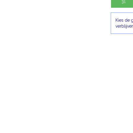
31
Kies de 
verblijv