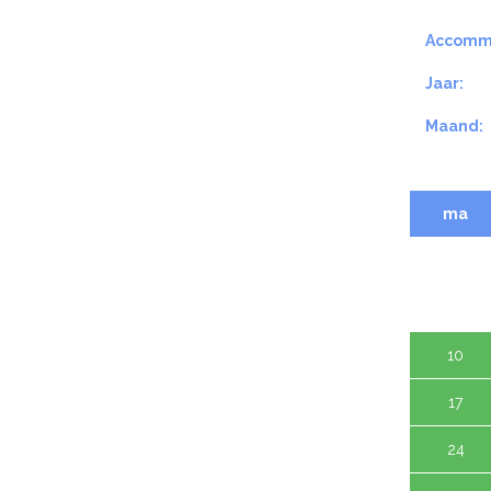
Accomm
Jaar:
Maand:
ma
3
10
17
24