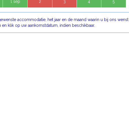
1 sep
2
3
4
5
gewenste accommodatie, het jaar en de maand waarin u bij ons wenst
en en klik op uw aankomstdatum, indien beschikbaar.