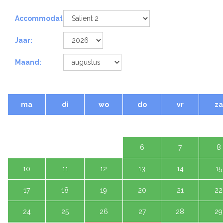
Accommodatie:
Jaar:
Maand:
ma
di
wo
do
vr
za
1 a
3
4
5
6
7
8
10
11
12
13
14
15
17
18
19
20
21
22
24
25
26
27
28
29